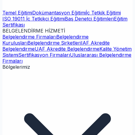
Temel Eğitimi
Dokümantasyon Eğitimi
İç Tetkik Eğitimi
ISO 19011 İç Tetkikçi Eğitimi
Baş Denetçi Eğitimleri
Eğitim
Sertifikası
BELGELENDİRME HİZMETİ
Belgelendirme Firmaları
Belgelendirme
Kuruluşları
Belgelendirme Şirketleri
IAF Akredite
Belgelendirme
UAF Akredite Belgelendirme
Kalite Yönetim
Sistemi
Sertifikasyon Firmaları
Uluslararası Belgelendirme
Firmaları
Bölgelerimiz