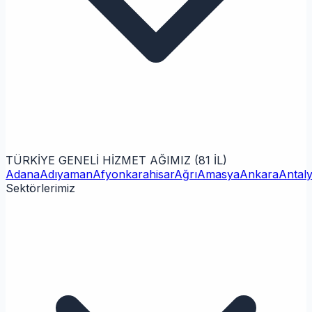
TÜRKİYE GENELİ HİZMET AĞIMIZ (81 İL)
Adana
Adıyaman
Afyonkarahisar
Ağrı
Amasya
Ankara
Antal
Sektörlerimiz