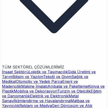
TÜM SEKTÖREL ÇÖZÜMLERİMİZ
İnşaat Sektörü
Lojistik ve Taşımacılık
Gıda Üretimi ve
Tarım
Bilişim ve Yazılım
Tekstil ve Giyim
Sağlık ve
Medikal
Otomotiv ve Yedek Parça
Enerji ve
Madencilik
Makine İmalatı
Ambalaj ve Paketleme
Kimya ve
Plastik
Mobilya ve Dekorasyon
Turizm ve Otelcilik
Eğitim
ve Danışmanlık
Elektrik ve Elektronik
Metal
Sanayi
İklimlendirme ve Havalandırma
Matbaa ve
Yayıncılık
Reklam ve Medya
Geri Dönüşüm ve Atık