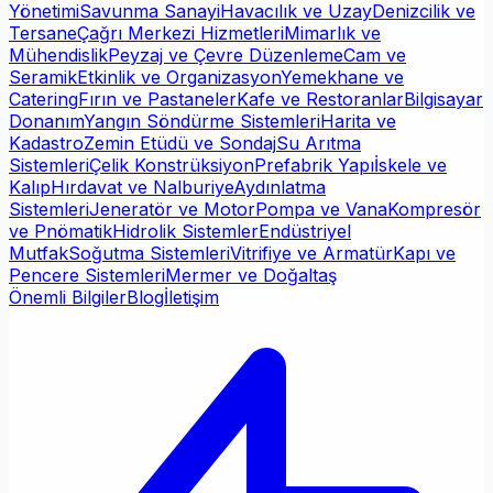
Yönetimi
Savunma Sanayi
Havacılık ve Uzay
Denizcilik ve
Tersane
Çağrı Merkezi Hizmetleri
Mimarlık ve
Mühendislik
Peyzaj ve Çevre Düzenleme
Cam ve
Seramik
Etkinlik ve Organizasyon
Yemekhane ve
Catering
Fırın ve Pastaneler
Kafe ve Restoranlar
Bilgisayar
Donanım
Yangın Söndürme Sistemleri
Harita ve
Kadastro
Zemin Etüdü ve Sondaj
Su Arıtma
Sistemleri
Çelik Konstrüksiyon
Prefabrik Yapı
İskele ve
Kalıp
Hırdavat ve Nalburiye
Aydınlatma
Sistemleri
Jeneratör ve Motor
Pompa ve Vana
Kompresör
ve Pnömatik
Hidrolik Sistemler
Endüstriyel
Mutfak
Soğutma Sistemleri
Vitrifiye ve Armatür
Kapı ve
Pencere Sistemleri
Mermer ve Doğaltaş
Önemli Bilgiler
Blog
İletişim