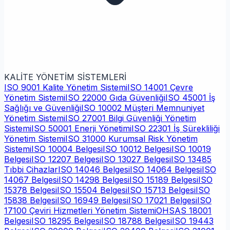
KALİTE YÖNETİM SİSTEMLERİ
ISO 9001 Kalite Yönetim Sistemi
ISO 14001 Çevre
Yönetim Sistemi
ISO 22000 Gıda Güvenliği
ISO 45001 İş
Sağlığı ve Güvenliği
ISO 10002 Müşteri Memnuniyet
Yönetim Sistemi
ISO 27001 Bilgi Güvenliği Yönetim
Sistemi
ISO 50001 Enerji Yönetimi
ISO 22301 İş Sürekliliği
Yönetim Sistemi
ISO 31000 Kurumsal Risk Yönetim
Sistemi
ISO 10004 Belgesi
ISO 10012 Belgesi
ISO 10019
Belgesi
ISO 12207 Belgesi
ISO 13027 Belgesi
ISO 13485
Tıbbi Cihazlar
ISO 14046 Belgesi
ISO 14064 Belgesi
ISO
14067 Belgesi
ISO 14298 Belgesi
ISO 15189 Belgesi
ISO
15378 Belgesi
ISO 15504 Belgesi
ISO 15713 Belgesi
ISO
15838 Belgesi
ISO 16949 Belgesi
ISO 17021 Belgesi
ISO
17100 Çeviri Hizmetleri Yönetim Sistemi
OHSAS 18001
Belgesi
ISO 18295 Belgesi
ISO 18788 Belgesi
ISO 19443