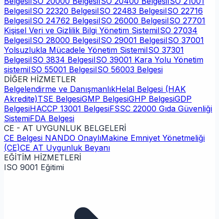
Belgesi
ISO 20000 Belgesi
ISO 20400 Belgesi
ISO 21001
Belgesi
ISO 22320 Belgesi
ISO 22483 Belgesi
ISO 22716
Belgesi
ISO 24762 Belgesi
ISO 26000 Belgesi
ISO 27701
Kişisel Veri ve Gizlilik Bilgi Yönetim Sistemi
ISO 27034
Belgesi
ISO 28000 Belgesi
ISO 29001 Belgesi
ISO 37001
Yolsuzlukla Mücadele Yönetim Sistemi
ISO 37301
Belgesi
ISO 3834 Belgesi
ISO 39001 Kara Yolu Yönetim
sistemi
ISO 55001 Belgesi
ISO 56003 Belgesi
DİĞER HİZMETLER
Belgelendirme ve Danışmanlık
Helal Belgesi (HAK
Akredite)
TSE Belgesi
GMP Belgesi
GHP Belgesi
GDP
Belgesi
HACCP 13001 Belgesi
FSSC 22000 Gıda Güvenliği
Sistemi
FDA Belgesi
CE - AT UYGUNLUK BELGELERİ
CE Belgesi NANDO Onaylı
Makine Emniyet Yönetmeliği
(CE)
CE AT Uygunluk Beyanı
EĞİTİM HİZMETLERİ
ISO 9001 Eğitimi