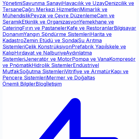
Yönetimi
Savunma Sanayi
Havacılık ve Uzay
Denizcilik ve
Tersane
Çağrı Merkezi Hizmetleri
Mimarlık ve
Mühendislik
Peyzaj ve Çevre Düzenleme
Cam ve
Seramik
Etkinlik ve Organizasyon
Yemekhane ve
Catering
Fırın ve Pastaneler
Kafe ve Restoranlar
Bilgisayar
Donanım
Yangın Söndürme Sistemleri
Harita ve
Kadastro
Zemin Etüdü ve Sondaj
Su Arıtma
Sistemleri
Çelik Konstrüksiyon
Prefabrik Yapı
İskele ve
Kalıp
Hırdavat ve Nalburiye
Aydınlatma
Sistemleri
Jeneratör ve Motor
Pompa ve Vana
Kompresör
ve Pnömatik
Hidrolik Sistemler
Endüstriyel
Mutfak
Soğutma Sistemleri
Vitrifiye ve Armatür
Kapı ve
Pencere Sistemleri
Mermer ve Doğaltaş
Önemli Bilgiler
Blog
İletişim