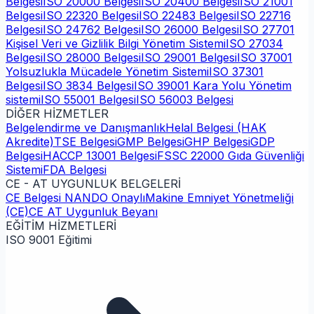
Belgesi
ISO 20000 Belgesi
ISO 20400 Belgesi
ISO 21001
Belgesi
ISO 22320 Belgesi
ISO 22483 Belgesi
ISO 22716
Belgesi
ISO 24762 Belgesi
ISO 26000 Belgesi
ISO 27701
Kişisel Veri ve Gizlilik Bilgi Yönetim Sistemi
ISO 27034
Belgesi
ISO 28000 Belgesi
ISO 29001 Belgesi
ISO 37001
Yolsuzlukla Mücadele Yönetim Sistemi
ISO 37301
Belgesi
ISO 3834 Belgesi
ISO 39001 Kara Yolu Yönetim
sistemi
ISO 55001 Belgesi
ISO 56003 Belgesi
DİĞER HİZMETLER
Belgelendirme ve Danışmanlık
Helal Belgesi (HAK
Akredite)
TSE Belgesi
GMP Belgesi
GHP Belgesi
GDP
Belgesi
HACCP 13001 Belgesi
FSSC 22000 Gıda Güvenliği
Sistemi
FDA Belgesi
CE - AT UYGUNLUK BELGELERİ
CE Belgesi NANDO Onaylı
Makine Emniyet Yönetmeliği
(CE)
CE AT Uygunluk Beyanı
EĞİTİM HİZMETLERİ
ISO 9001 Eğitimi