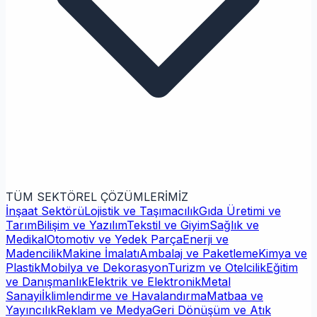
TÜM SEKTÖREL ÇÖZÜMLERİMİZ
İnşaat Sektörü
Lojistik ve Taşımacılık
Gıda Üretimi ve
Tarım
Bilişim ve Yazılım
Tekstil ve Giyim
Sağlık ve
Medikal
Otomotiv ve Yedek Parça
Enerji ve
Madencilik
Makine İmalatı
Ambalaj ve Paketleme
Kimya ve
Plastik
Mobilya ve Dekorasyon
Turizm ve Otelcilik
Eğitim
ve Danışmanlık
Elektrik ve Elektronik
Metal
Sanayi
İklimlendirme ve Havalandırma
Matbaa ve
Yayıncılık
Reklam ve Medya
Geri Dönüşüm ve Atık