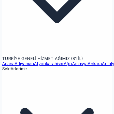
TÜRKİYE GENELİ HİZMET AĞIMIZ (81 İL)
Adana
Adıyaman
Afyonkarahisar
Ağrı
Amasya
Ankara
Antal
Sektörlerimiz