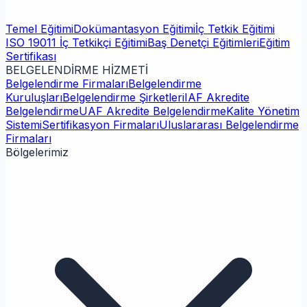
Temel Eğitimi
Dokümantasyon Eğitimi
İç Tetkik Eğitimi
ISO 19011 İç Tetkikçi Eğitimi
Baş Denetçi Eğitimleri
Eğitim
Sertifikası
BELGELENDİRME HİZMETİ
Belgelendirme Firmaları
Belgelendirme
Kuruluşları
Belgelendirme Şirketleri
IAF Akredite
Belgelendirme
UAF Akredite Belgelendirme
Kalite Yönetim
Sistemi
Sertifikasyon Firmaları
Uluslararası Belgelendirme
Firmaları
Bölgelerimiz