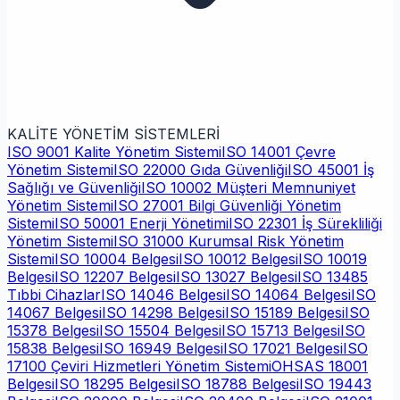
KALİTE YÖNETİM SİSTEMLERİ
ISO 9001 Kalite Yönetim Sistemi
ISO 14001 Çevre
Yönetim Sistemi
ISO 22000 Gıda Güvenliği
ISO 45001 İş
Sağlığı ve Güvenliği
ISO 10002 Müşteri Memnuniyet
Yönetim Sistemi
ISO 27001 Bilgi Güvenliği Yönetim
Sistemi
ISO 50001 Enerji Yönetimi
ISO 22301 İş Sürekliliği
Yönetim Sistemi
ISO 31000 Kurumsal Risk Yönetim
Sistemi
ISO 10004 Belgesi
ISO 10012 Belgesi
ISO 10019
Belgesi
ISO 12207 Belgesi
ISO 13027 Belgesi
ISO 13485
Tıbbi Cihazlar
ISO 14046 Belgesi
ISO 14064 Belgesi
ISO
14067 Belgesi
ISO 14298 Belgesi
ISO 15189 Belgesi
ISO
15378 Belgesi
ISO 15504 Belgesi
ISO 15713 Belgesi
ISO
15838 Belgesi
ISO 16949 Belgesi
ISO 17021 Belgesi
ISO
17100 Çeviri Hizmetleri Yönetim Sistemi
OHSAS 18001
Belgesi
ISO 18295 Belgesi
ISO 18788 Belgesi
ISO 19443